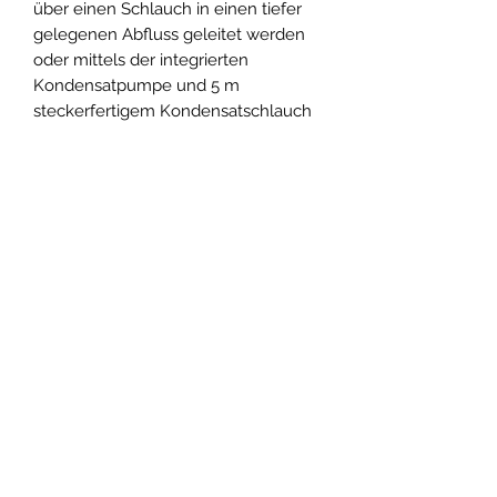
über einen Schlauch in einen tiefer
gelegenen Abfluss geleitet werden
oder mittels der integrierten
Kondensatpumpe und 5 m
steckerfertigem Kondensatschlauch
in höher gelegene Bereiche
abgeführt werden.
Eingebaute Kondensatpumpe mit
steckerfertigem
Kondensatanschluss
Sehr niedrige Betriebskosten
Steckerfertige Geräteausführung
Besonders effizient durch den
Einsatz eines
Rollkolbenverdichters
Zwei Ventilatorstufen wählbar
Digitale Temperatur- und
Feuchtigkeitsanzeige
Feuchtigkeitssteuerung durch
eingebautes Hygrostat