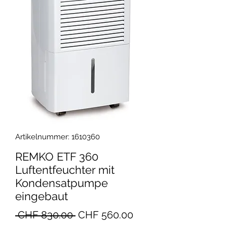
Artikelnummer: 1610360
REMKO ETF 360
Luftentfeuchter mit
Kondensatpumpe
eingebaut
Standardpreis
Sale-
 CHF 830.00 
CHF 560.00